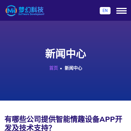
EN
新闻中心
首页
新闻中心
有哪些公司提供智能情趣设备APP开
发及技术支持？