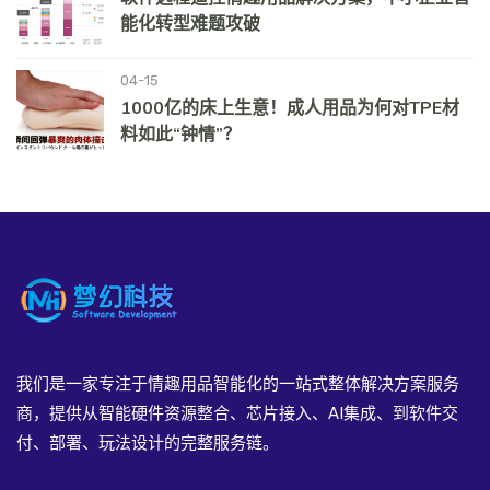
能化转型难题攻破
04-15
1000亿的床上生意！成人用品为何对TPE材
料如此“钟情”？
我们是一家专注于情趣用品智能化的一站式整体解决方案服务
商，提供从智能硬件资源整合、芯片接入、AI集成、到软件交
付、部署、玩法设计的完整服务链。