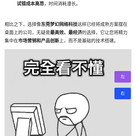
试错成本高昂
，时间消耗漫长。
相比之下，选择像
东莞梦幻网络科技
这样已经将成熟方案摆在
桌面上的公司，无疑是
最高效、最经济
的选择，它让您将精力
集中在
市场营销和产品创新
上，而不是基础的技术搭建。
左
右