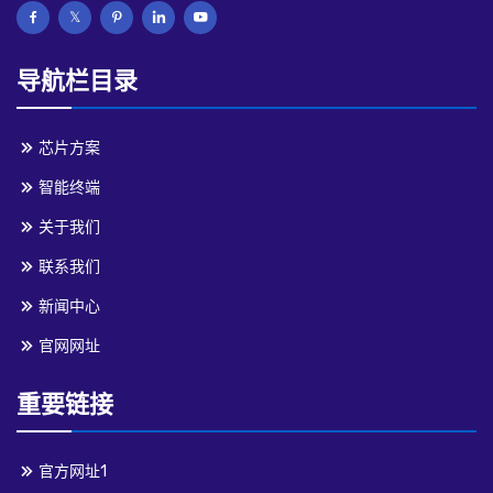
导航栏目录
芯片方案
智能终端
关于我们
联系我们
新闻中心
官网网址
重要链接
官方网址1