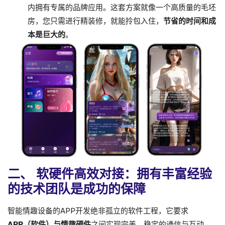
内拥有专属的品牌应用。这套方案就像一个高质量的毛坯
房，您只需进行精装修，就能拎包入住，
节省的时间和成
本是巨大的
。
二、 软硬件高效对接：拥有丰富经验
的技术团队是成功的保障
智能情趣设备的APP开发绝非孤立的软件工程，它要求
APP（软件）
与
情趣硬件
之间实现完美、稳定的通信与互动。