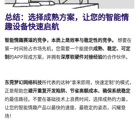
总结：选择成熟方案，让您的智能情
趣设备快速启航
智能情趣赛道的竞争，本质上是效率与稳定性的竞争。
想要在
第一时间抢占市场先机，您需要一个能提供
成熟、稳定、可定
制
的APP现成方案，并拥有
深厚软硬件对接经验
的合作伙伴。
东莞梦幻网络科技
所代表的这种“拿来即用，快速定制”的模式，
正是帮助您
避开重复开发陷阱、节省高额成本、确保系统稳定
的最佳路径。不要在基础技术上浪费时间，选择成熟的力量，
让您的智能情趣产品以最快的速度、最稳定的姿态，闪耀登
场！