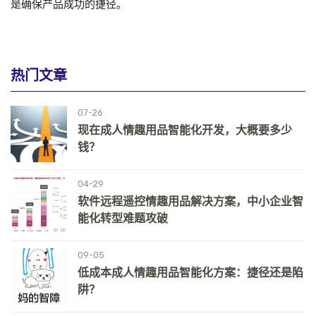
是确保产品成功的捷径。
热门文章
07-26
现在成人情趣用品智能化开发，大概要多少
钱？
04-29
软件远程遥控情趣用品解决方案，中小企业智
能化转型难题攻破
09-05
低成本成人情趣用品智能化方案：捷径还是陷
阱？