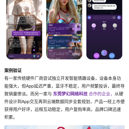
案例验证
有一家传统硬件厂商尝试独立开发智能情趣设备，设备本身功
能强大，但App延迟严重，蓝牙不稳定，用户频繁投诉，最终导
致销量惨淡。而另一家与
东莞梦幻网络科技
合作的企业，
从硬
件设计到App交互再到云端数据同步全套规划，产品一经上市便
获得用户好评，远程互动稳定，用户复购率高，品牌口碑迅速
积累。