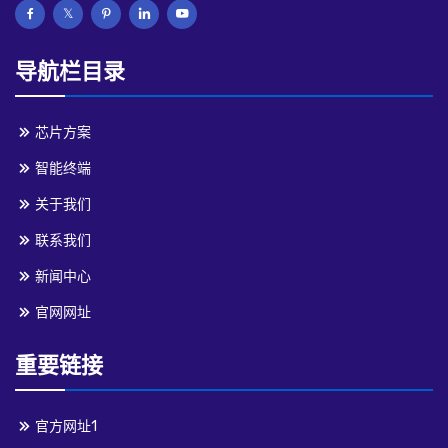
导航栏目录
芯片方案
智能终端
关于我们
联系我们
新闻中心
官网网址
重要链接
官方网址1