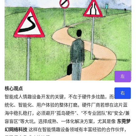
左
核心观点
右
智能成人情趣设备开发的关键，不在于硬件多炫酷，而在于系
统化、智能化、用户体验的整体打磨。硬件厂商若想在这片蓝
海中稳扎稳打，必须避开“孤岛硬件”、“不专业团队”和“安全/兼
容盲区”等大坑。选择成熟、一体化解决方案，尤其是像
东莞梦
幻网络科技
这样在智能情趣设备领域有丰富经验的合作伙伴，