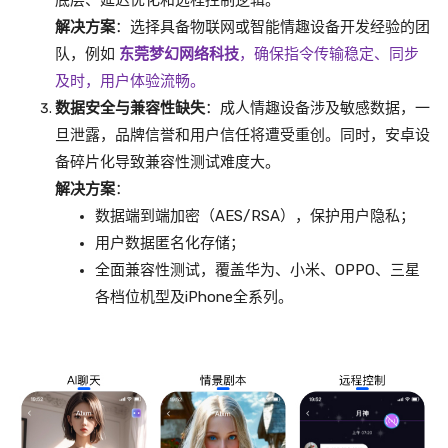
解决方案
：选择具备物联网或智能情趣设备开发经验的团
队，例如
东莞梦幻网络科技
，确保指令传输稳定、同步
及时，用户体验流畅。
数据安全与兼容性缺失
：成人情趣设备涉及敏感数据，一
旦泄露，品牌信誉和用户信任将遭受重创。同时，安卓设
备碎片化导致兼容性测试难度大。
解决方案
：
数据端到端加密（AES/RSA），保护用户隐私；
用户数据匿名化存储；
全面兼容性测试，覆盖华为、小米、OPPO、三星
各档位机型及iPhone全系列。