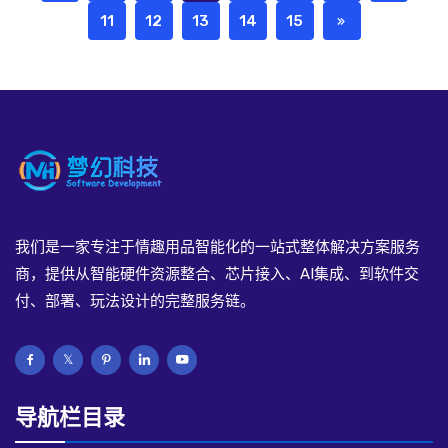
11
12
13
14
15
我们是一家专注于情趣用品智能化的一站式整体解决方案服务
商，提供从智能硬件资源整合、芯片接入、AI集成、到软件交
付、部署、玩法设计的完整服务链。
导航栏目录