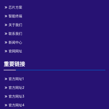
芯片方案
智能终端
关于我们
联系我们
新闻中心
官网网址
重要链接
官方网址1
官方网址2
官方网址3
官方网址4