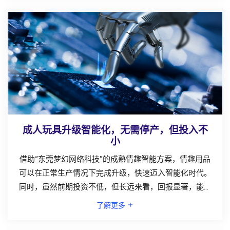
成人玩具升级智能化，无需停产，但投入不
小
借助“东莞梦幻网络科技”的成熟情趣智能方案，情趣用品
可以在正常生产情况下完成升级，快速迈入智能化时代。
同时，虽然前期投资不低，但长远来看，回报显著，能够
为品牌带来持续竞争力。
了解更多