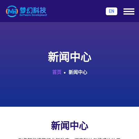
EN
新闻中心
首页
新闻中心
新闻中心