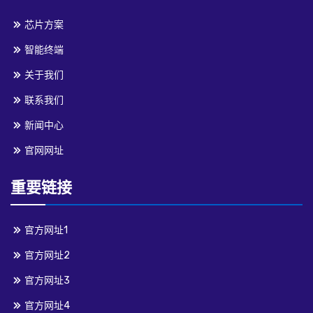
芯片方案
智能终端
关于我们
联系我们
新闻中心
官网网址
重要链接
官方网址1
官方网址2
官方网址3
官方网址4