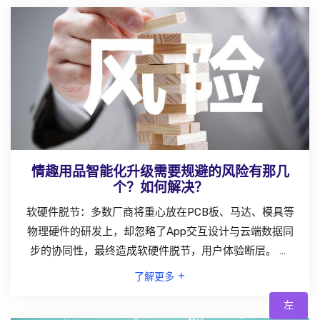
情趣用品智能化升级需要规避的风险有那几
个？如何解决？
软硬件脱节：多数厂商将重心放在PCB板、马达、模具等
物理硬件的研发上，却忽略了App交互设计与云端数据同
步的协同性，最终造成软硬件脱节，用户体验断层。 解
决办法：项目启动之初就应将硬件、App、云平台及通信
了解更多
协议作为整体系统进行规划设计，实现全链路协同。东莞
左
梦幻网络科技的全套智能化方案，该方案已完成软硬件一