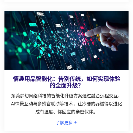
型，大企业可深度开发，全程技术支持。助从业者高效转
型，抢占市场！
​情趣用品智能化：告别传统，如何实现体验
的全面升级？​​
东莞梦幻网络科技的智能化升级方案通过融合远程交互、
AI情景互动与多感官联动等技术，让冷硬的器械得以进化
成有温度、懂回应的亲密伙伴。
了解更多