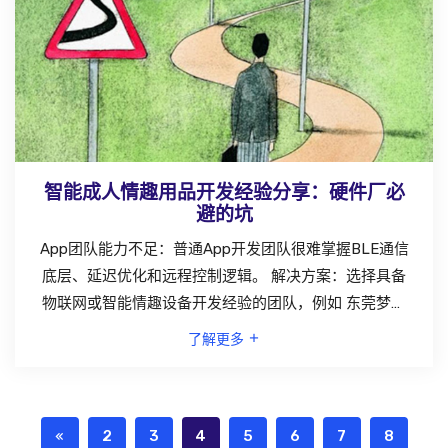
智能成人情趣用品开发经验分享：硬件厂必
避的坑
App团队能力不足：普通App开发团队很难掌握BLE通信
底层、延迟优化和远程控制逻辑。 解决方案：选择具备
物联网或智能情趣设备开发经验的团队，例如 东莞梦幻
网络科技，确保指令传输稳定、同步及时，用户体验流
了解更多
畅。
2
3
4
5
6
7
8